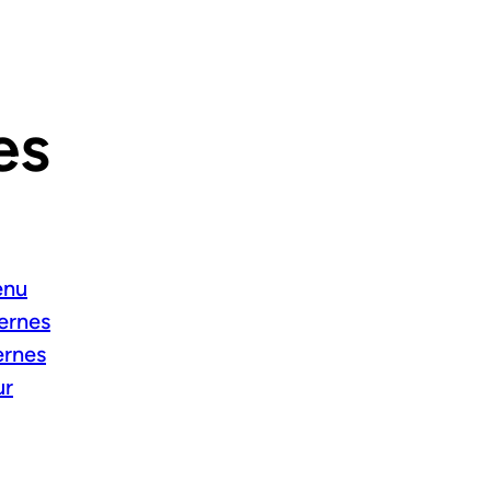
es
enu
ternes
ernes
ur